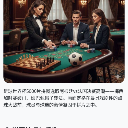
足球世界杯5000片拼图选取阿根廷vs法国决赛高潮——梅西
加时赛破门、姆巴佩帽子戏法。画面定格在最具戏剧性的点
球大战前，球员与球迷的激情凝固于拼片之中。