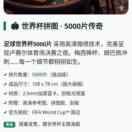
🏟️ 世界杯拼图 · 5000片传奇
足球世界杯5000片
采用高清微喷技术，完美呈
现卢赛尔体育场决赛之夜。梅西捧杯、姆巴佩冲
刺……每一个细节都栩栩如生。
✔ 拼片数量：
5000片
（挑战级）
✔ 成品尺寸：108 x 78 cm（超大画幅）
✔ 材质：2.5mm加厚蓝卡，防眩光哑面
✔ 附赠：高清参考图、拼图胶、刮板
✔ 官方授权：FIFA World Cup™ 周边
限量发售，赠世界杯主题海报
新品